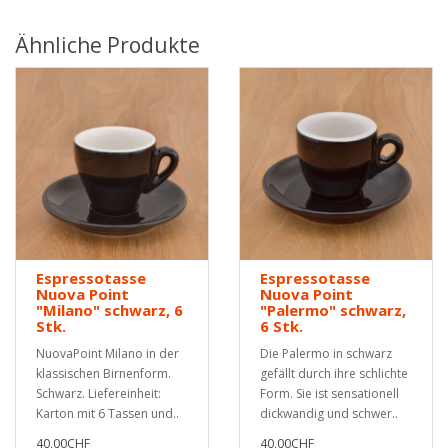
Ähnliche Produkte
Espressotasse
Espressotasse
Nuova Point
Nuova Point
"Milano" schwarz, 6
"Palermo" schwarz,
Stk.
6 Stk.
NuovaPoint Milano in der
Die Palermo in schwarz
klassischen Birnenform.
gefällt durch ihre schlichte
Schwarz. Liefereinheit:
Form. Sie ist sensationell
Karton mit 6 Tassen und..
dickwandig und schwer..
40,00CHF
40,00CHF